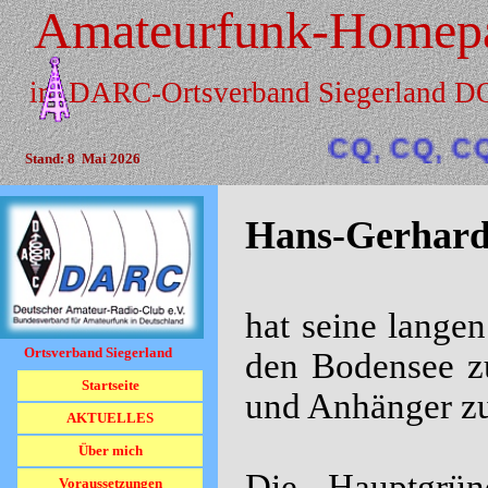
Direkt zum Seiteninhalt
Amateurfunk-Homep
im DARC-Ortsverband Siegerland 
CQ, CQ, CQ de
Stand: 8  Mai 2026
Hans-Gerhard
hat seine lange
Ortsverband Siegerland
den Bodensee 
Menü überspringen
Startseite
und Anhänger zur
AKTUELLES
Über mich
Die Hauptgrün
Voraussetzungen