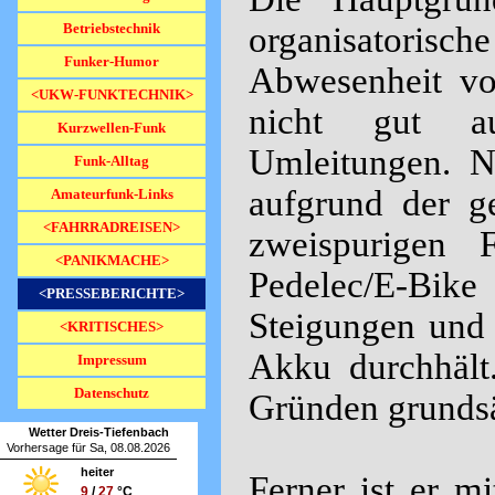
Betriebstechnik
organisatorisc
Funker-Humor
Abwesenheit vo
<UKW-FUNKTECHNIK>
▼
nicht gut au
Kurzwellen-Funk
Umleitungen. N
Funk-Alltag
aufgrund der g
Amateurfunk-Links
<FAHRRADREISEN>
▼
zweispurigen 
<PANIKMACHE>
▼
Pedelec/E-Bike
<PRESSEBERICHTE>
▼
Steigungen und 
<KRITISCHES>
▼
Akku durchhält
Impressum
Datenschutz
Gründen grundsät
Wetter Dreis-Tiefenbach
Vorhersage für Sa, 08.08.2026
heiter
Ferner ist er m
9
/
27
°C