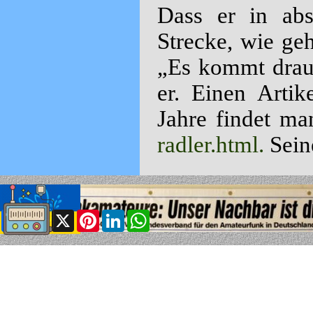
Dass er in abs
Strecke, wie geh
„Es kommt drauf
er. Einen Artik
Jahre findet m
radler.html.
Sein
Share
Facebook
X
Pinterest
LinkedIn
WhatsApp
Zurück zum Seiteninhalt