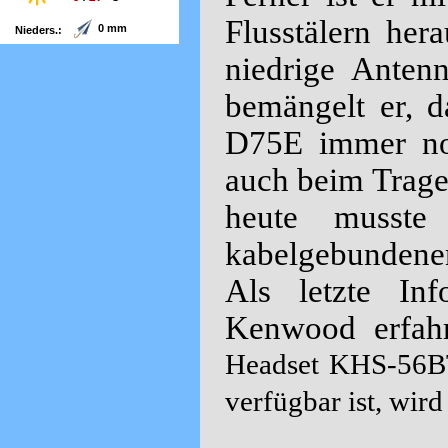
Flusstälern her
0 mm
Nieders.:
niedrige Anten
Wind:
6 km/h SO
© wetterdienst.de
bemängelt er, 
D75E immer noc
auch beim Trage
heute musste
kabelgebundenen
Als letzte Inf
Kenwood erfahr
Headset KHS-56BT
verfügbar ist, wir