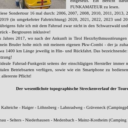
eingesetzt. Ein Bericht da
FUNKAMATEUR
zu lesen.
 diese Sondertour 16 mal durch: 2006, 2007, 2008, 2010, 2011, 2013, 
 2019 (in umgekehrter Fahrtrichtung) 2020, 2021, 2022, 2023 und 202
2 übrigens fuhr ich mit dem Fahrrad zwar nicht in den Schwarzwald u
urück - Bergtouren inklusive!
 Jahres 2017, wo nach der Ankunft in Tirol Herzrhythmusstörungen 
mein Bruder holte mich mit meinem eigenen Pkw-Combi - der ja zuhause
wa 1400 km Länge jeweilig in Hin- und Rückfahrt. Das bezeichnende:
ützung!
ideale Fahrrad-Funkgerät seitens der einschlägigen Hersteller immer no
talen Betriebsarten verfügen, sowie wie ein Smartphone zu bedienen 
allererste Pflicht!
Der wesentlichste topographische Streckenverlauf der Tour
- Kalteiche - Haiger - Löhnsberg - Lahnradweg - Gräveneck (Campingpl
nau - Selters - Niederhausen - Medenbach - Mainz-Kostheim (Camping