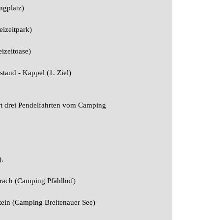
ngplatz)
eizeitpark)
izeitoase
)
stand - Kappel (1. Ziel)
rt drei Pendelfahrten vom Camping
).
Urach (Camping Pfählhof)
tein (Camping Breitenauer See)