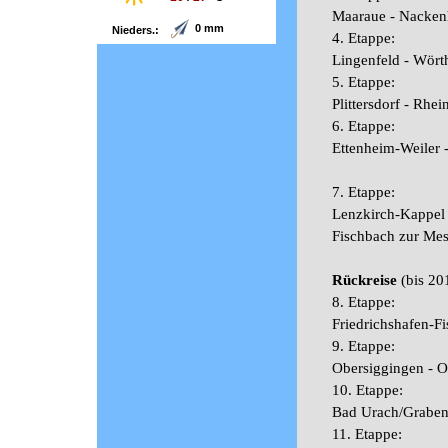
Maaraue - Nacken
0 mm
Nieders.:
4. Etappe:
Lingenfeld - Wörth
Wind:
5 km/h SO
5. Etappe:
© wetterdienst.de
Plittersdorf - Rh
6. Etappe:
Ettenheim-Weiler -
7. Etappe:
Lenzkirch-Kappel 
Fischbach zur Mess
Rückreise
(bis 20
8. Etappe:
Friedrichshafen-F
9. Etappe:
Obersiggingen - O
10. Etappe:
Bad Urach/Grabens
11. Etappe: