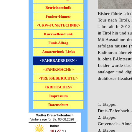
Betriebstechnik
Bisher führte ich
Funker-Humor
Tour nach Tirol),
<UKW-FUNKTECHNIK>
▼
Jahre alt. In 201
in Tirol hin und z
Kurzwellen-Funk
Mit Ausnahme des
Funk-Alltag
erfolgen musste (
Amateurfunk-Links
Radtouren über et
h. ohne E-Unterst
<FAHRRADREISEN>
▼
Leider wurde das 
<PANIKMACHE>
▼
analogen und digi
<PRESSEBERICHTE>
drahtloses Headset 
▼
<KRITISCHES>
▼
Impressum
1. Etappe:
Datenschutz
Dreis-Tiefenbach 
Wetter Dreis-Tiefenbach
2. Etappe:
Vorhersage für Sa, 08.08.2026
Greveneck - Alme
heiter
3. Etappe
10
/
27
°C