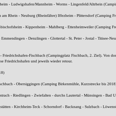
heim - Ludwigshafen/Mannheim - Worms - Lingenfeld/Altrhein (Campi
 am Rhein - Neuburg (Rheinfähre) Iffezheim - Plittersdorf (Camping Fr
einbischofsheim - Kippenheim - Mahlberg - Ettenheimweiler (Camping Fre
 Emmendingen - Denzlingen - Glottertal - St. Peter - Jostal - Titisee-Neu
- Friedrichshafen-Fischbach (Campingplatz Fischbach, 2. Ziel). Von do
e Friedrichshafen und jeweils wieder retour.
18)
ischbach - Obersiggingen (Camping Birkenmühle, Kurzstrecke bis 2018
strach - Riedlingen - Zwiefalten - durchs Lautertal - Münsingen - Bad 
tätten - Kirchheim-Teck - Schorndorf - Backnang - Sulzbach - Löwens