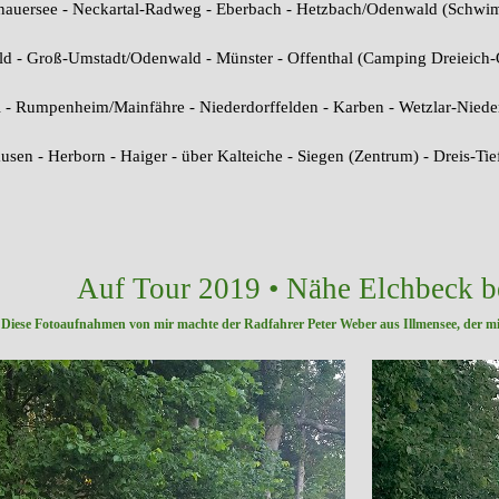
enauersee - Neckartal-Radweg - Eberbach - Hetzbach/Odenwald (Sch
 - Groß-Umstadt/Odenwald - Münster - Offenthal (Camping Dreieich-O
l - Rumpenheim/Mainfähre - Niederdorffelden - Karben - Wetzlar-Nied
usen - Herborn - Haiger - über Kalteiche - Siegen (Zentrum) - Dreis-Ti
Auf Tour 2019 • Nähe Elchbeck b
Diese Fotoaufnahmen von mir machte der Radfahrer Peter Weber aus Illmensee,
der mi