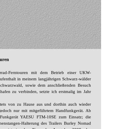
in please ...
ouren
hrrad-Ferntouren mit dem Betrieb einer UKW-
fenthalt in meinem langjährigen Schwarz-wälder
hschwarzwald, sowie dem anschließenden Besuch
fen zu verbinden, setzte ich erstmalig im Jahr
stets von zu Hause aus und dorthin auch wieder
jedoch nur mit mitgeführtem Handfunkgerät. Ab
Funkgerät YAESU FTM-10SE zum Einsatz; die
nenstangen-Halterung des Trailers Burley Nomad