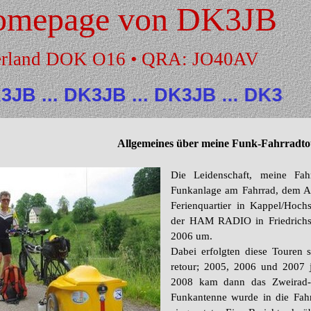
omepage von DK3JB
erland DOK O16 • QRA: JO40AV
K3JB ... DK3JB ... DK3JB ... come 
Allgemeines über meine Funk-Fahrradt
Die Leidenschaft, meine Fa
Funkanlage am Fahrrad, dem Au
Ferienquartier in Kappel/Hoc
der HAM RADIO in Friedrichsha
2006 um.
Dabei erfolgten diese Touren 
retour; 2005, 2006 und 2007 
2008 kam dann das Zweirad-
Funkantenne wurde in die Fah