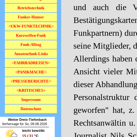
und auch die Ve
Betriebstechnik
Funker-Humor
Bestätigungskart
<UKW-FUNKTECHNIK>
▼
Funkpartnern) dur
Kurzwellen-Funk
seine Mitglieder, 
Funk-Alltag
Amateurfunk-Links
Allerdings haben 
<FAHRRADREISEN>
▼
Ansicht vieler Mi
<PANIKMACHE>
▼
<PRESSEBERICHTE>
▼
dieser Abhandlung 
<KRITISCHES>
▼
Personalstruktur
Impressum
geworfen" hat, z.
Datenschutz
Wetter Dreis-Tiefenbach
Rechtsanwältin u.
Vorhersage für So, 09.08.2026
leicht bewölkt
Journalist Nils S
15
/
31
°C