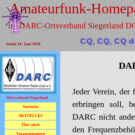
Direkt zum Seiteninhalt
Amateurfunk-Homep
im DARC-Ortsverband Siegerland 
CQ, CQ, CQ de DK3JB
Stand: 16. Juni 2026
DAR
Jeder Verein, der
Ortsverband Siegerland
erbringen soll, b
Menü überspringen
Startseite
DARC nicht anders
AKTUELLES
Über mich
den Frequenzbehör
Voraussetzungen