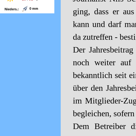
0 mm
ging, dass er au
Nieders.:
Wind:
6 km/h SW
kann und darf ma
© wetterdienst.de
da zutreffen - bes
Der Jahresbeitra
noch weiter auf
bekanntlich seit e
über den Jahresbe
im Mitglieder-Zu
begleichen, sofer
Dem Betreiber di